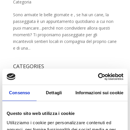
Categoria
Sono arrivate le belle giornate e , se hai un cane, la
passeggiata è un appuntamento quotidiano a cui non
puoi mancare…perché non condividere allora questi
momenti? Ti proponiamo passeggiate per gli
incantevoli sentieri locali in compagnia del proprio cane
e di una...
CATEGORIES
Attività
(1)
Online
(2)
Senza Categoria
(1)
Consenso
Dettagli
Informazioni sui cookie
TAGS
Questo sito web utilizza i cookie
cani
consulenza online
corsi a distanza
dog waling
Utilizziamo i cookie per personalizzare contenuti ed
educazione cinofila
incontri a distanzo
incontri online
annunci, per fornire funzionalità dei social media e per