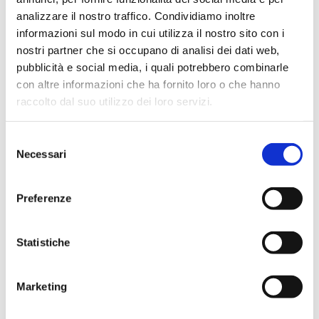
passeggiate
webinar
analizzare il nostro traffico. Condividiamo inoltre
informazioni sul modo in cui utilizza il nostro sito con i
Recent post
nostri partner che si occupano di analisi dei dati web,
pubblicità e social media, i quali potrebbero combinarle
I webinari di aprile: singoli incontri
con altre informazioni che ha fornito loro o che hanno
I webinar di Aprile: percorsi cuccioli, addestramento e
raccolto dal suo utilizzo dei loro servizi.
mindfulness
Appuntamenti di Dog walking!
Selezione
Necessari
del
Recent comment
consenso
Preferenze
CATEGORIES
Attività
(1)
Statistiche
Online
(2)
Senza Categoria
(1)
Marketing
TAGS