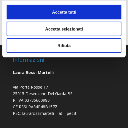
cani
consulenza online
corsi a distanza
dog waling
Accetta tutti
educazione cinofila
incontri a distanzo
incontri online
passeggiate
webinar
Accetta selezionati
Rifiuta
Informazioni
Laura Rossi Martelli
Via Porte Rosse 17
25015 Desenzano Del Garda BS
P. IVA 03736660980
CF RSSLRA84P48B157Z
PEC: laurarossimartelli – at – pec.it