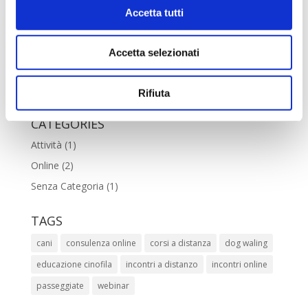
[vc_empty_space][vc_empty_space][vc_single_image
Accetta tutti
image=”3589″ img_size=”medium” alignment=”center”
onclick=”custom_link”
link=”https://www.facebook.com/rossimartellilaura/”]
Accetta selezionati
[/vc_column][/vc_row]
Rifiuta
CATEGORIES
Attività
(1)
Online
(2)
Senza Categoria
(1)
TAGS
cani
consulenza online
corsi a distanza
dog waling
educazione cinofila
incontri a distanzo
incontri online
passeggiate
webinar