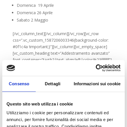
Domenica 19 Aprile
Domenica 26 Aprile
Sabato 2 Maggio
[/vc_column_text][/vc_column][/vc_row][vc_row
css=”.vc_custom_1587206003346{background-color:
#0f1c4a !important;}”][vc_column][vc_empty_space]
[vc_custom_heading text=”Addestramento avanzato”
font_container=”tag:h2|text_align:left|color:%23ffffff”]
[vc_empty_space][/vc_column][/vc_row][vc_row]
[vc_column][vc_column_text]
Tre incontri su Webex dalle 12.00 alle 13.00
Consenso
Dettagli
Informazioni sui cookie
Domenica 19 Aprile
Domenica 26 Aprile
Questo sito web utilizza i cookie
Sabato 2 Maggio
Utilizziamo i cookie per personalizzare contenuti ed
annunci, per fornire funzionalità dei social media e per
[/vc_column_text][/vc_column][/vc_row][vc_row
analizzare il nostro traffico. Condividiamo inoltre