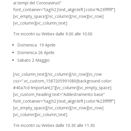
ai tempi del Coronavirus!”
font_container=”tag:h2|text_align:left|color:%23ffffff”]
[vc_empty_space][/vc_column][/vc_row][vc_row]
[vc_column][vc_column_text]
Tre incontri su Webex dalle 9.00 alle 10.00
Domenica 19 Aprile
Domenica 26 Aprile
Sabato 2 Maggio
[/vc_column_text][/vc_column][/vc_row][vc_row
css=”.vc_custom_1587205991080{background-color:
#40a7cd !important;}”][vc_column][vc_empty_space]
[vc_custom_heading text=”Addestramento base”
font_container=”tag:h2|text_align:left|color:%23ffffff”]
[vc_empty_space][/vc_column][/vc_row][vc_row]
[vc_column][vc_column_text]
Tre incontri su Webex dalle 10.30 alle 11.30