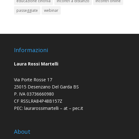
educazione cinofila
incontri a distanzo
incontri online
passeggiate
webinar
Informazioni
Laura Rossi Martelli
Via Porte Rosse 17
25015 Desenzano Del Garda BS
P. IVA 03736660980
CF RSSLRA84P48B157Z
PEC: laurarossimartelli – at – pec.it
About