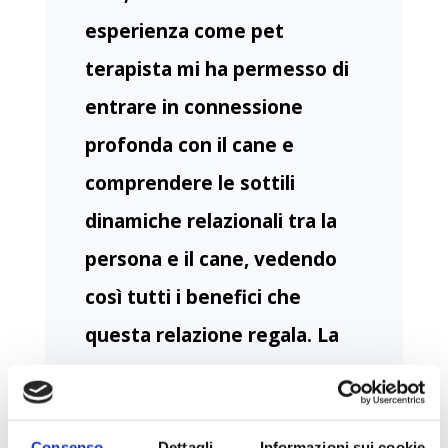
esperienza come pet
terapista mi ha permesso di
entrare in connessione
profonda con il cane e
comprendere le sottili
dinamiche relazionali tra la
persona e il cane, vedendo
così tutti i benefici che
questa relazione regala.
La
formazione in Mindfulness
mi ha permesso poi di
Consenso
Dettagli
Informazioni sui cookie