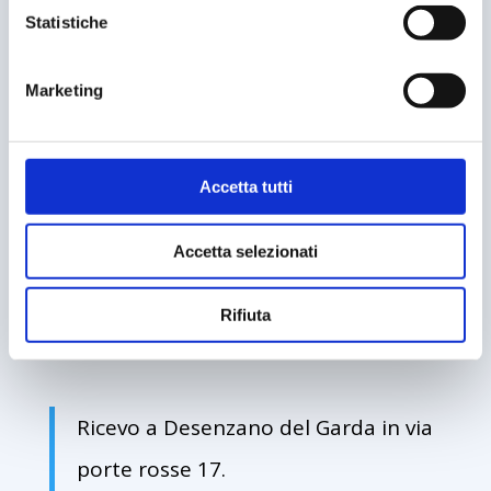
fare, svilupperai il tuo pensiero
Statistiche
personale e otterrai il potere
trasformativo nella relazione con il
Marketing
tuo cane.
Accetta tutti
Il percorso individuale può essere
Accetta selezionati
svolto online o presso la mia sede
(dotata di ampi spazi interni ed
Rifiuta
esterni).
Ricevo a Desenzano del Garda in via
porte rosse 17.