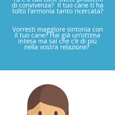
di convivenza?
Il tuo cane ti ha
tolto l’armonia tanto ricercata?
Vorresti maggiore sintonia con
il tuo cane? Hai già un’ottima
intesa ma sai che c’è di più
nella vostra relazione?