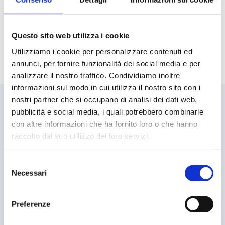
trovare un metodo
innovativo per agire sul
Questo sito web utilizza i cookie
comportamento del cane.
Utilizziamo i cookie per personalizzare contenuti ed
annunci, per fornire funzionalità dei social media e per
analizzare il nostro traffico. Condividiamo inoltre
informazioni sul modo in cui utilizza il nostro sito con i
nostri partner che si occupano di analisi dei dati web,
pubblicità e social media, i quali potrebbero combinarle
con altre informazioni che ha fornito loro o che hanno
Se sei stanca di verità assolute e sei
raccolto dal suo utilizzo dei loro servizi.
disposta a lavorare su te stessa e
Selezione
sulla relazione con il tuo cane, sei
Necessari
del
consenso
pronta per approcciarti a questo
Preferenze
metodo innovativo. Non ti dirò cosa