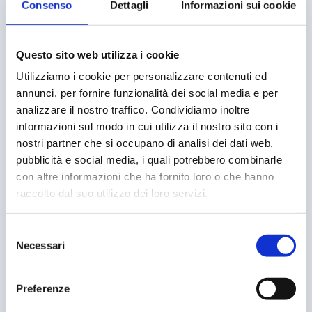
Consenso
Dettagli
Informazioni sui cookie
Entra con me in Cooperativa e scopri come
lavorare meglio
Questo sito web utilizza i cookie
Utilizziamo i cookie per personalizzare contenuti ed
SCOPRI DI PIÙ
annunci, per fornire funzionalità dei social media e per
analizzare il nostro traffico. Condividiamo inoltre
informazioni sul modo in cui utilizza il nostro sito con i
nostri partner che si occupano di analisi dei dati web,
pubblicità e social media, i quali potrebbero combinarle
con altre informazioni che ha fornito loro o che hanno
raccolto dal suo utilizzo dei loro servizi.
Selezione
Necessari
del
consenso
Mindfulness e Lavoro
Preferenze