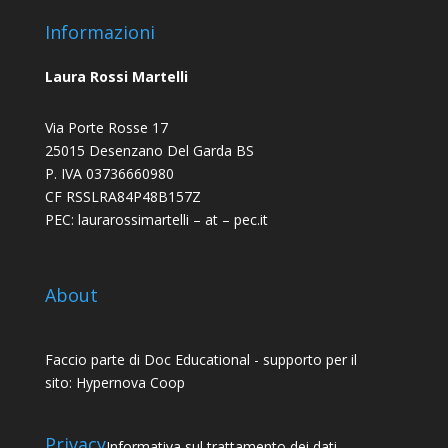
Informazioni
Laura Rossi Martelli
Via Porte Rosse 17
25015 Desenzano Del Garda BS
P. IVA 03736660980
CF RSSLRA84P48B157Z
PEC: laurarossimartelli – at – pec.it
About
Faccio parte di
Doc Educational
- supporto per il
sito:
Hypernova Coop
Privacy
Informativa sul trattamento dei dati