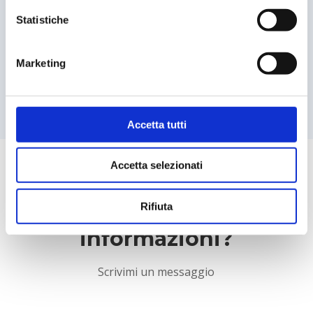
Lavoriamo insieme sullo sviluppo di nuove
Statistiche
risorse
Marketing
SCOPRI DI PIÙ
Accetta tutti
Accetta selezionati
Vorresti maggiori
Rifiuta
informazioni?
Scrivimi un messaggio