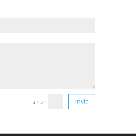
Invia
=
3 + 5