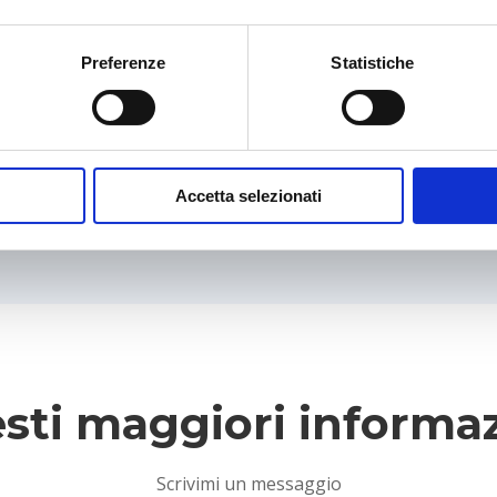
IAA - Pet Therapy
Preferenze
Statistiche
Interventi Assistiti con gli Animali
individuali su misura
SCOPRI DI PIÙ
Accetta selezionati
sti maggiori informa
Scrivimi un messaggio