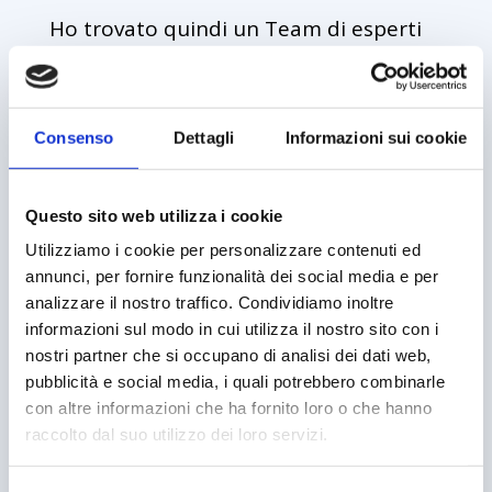
Ho trovato quindi un Team di esperti
che ha cambiato la vita del mio cane:
da quel giorno non è più stato male!
Consenso
Dettagli
Informazioni sui cookie
Visti i miei studi in Biologia e la
consapevolezza che l’alimentazione è
Questo sito web utilizza i cookie
Utilizziamo i cookie per personalizzare contenuti ed
fondamentale per il benessere
annunci, per fornire funzionalità dei social media e per
psicofisico del cane, entusiasta del
analizzare il nostro traffico. Condividiamo inoltre
informazioni sul modo in cui utilizza il nostro sito con i
cambiamento, sono entrata a far parte
nostri partner che si occupano di analisi dei dati web,
di questo Team!
pubblicità e social media, i quali potrebbero combinarle
con altre informazioni che ha fornito loro o che hanno
raccolto dal suo utilizzo dei loro servizi.
Oggi sono Tecnica Esperta in