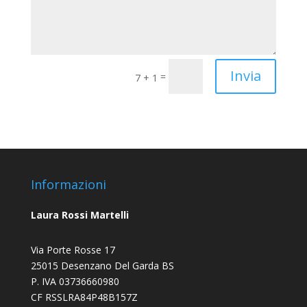
Invia
=
7 + 1
Informazioni
Laura Rossi Martelli
Via Porte Rosse 17
25015 Desenzano Del Garda BS
P. IVA 03736660980
CF RSSLRA84P48B157Z