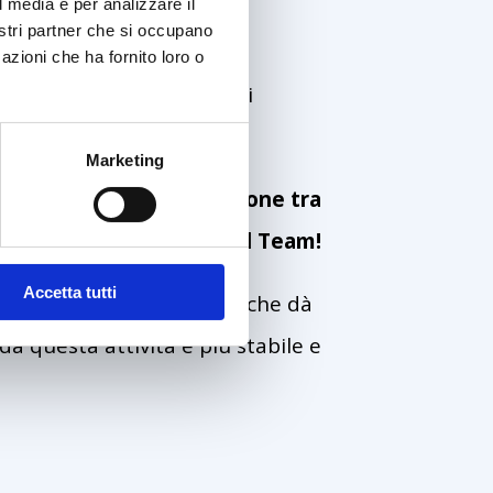
l media e per analizzare il
nostri partner che si occupano
azioni che ha fornito loro o
renza su molti casi di cani
Marketing
u che ci sia una connessione tra
 opportunità, unisciti al Team!
Accetta tutti
modalità che preferisci e che dà
 da questa attività è più stabile e