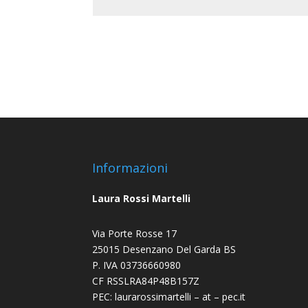
Informazioni
Laura Rossi Martelli
Via Porte Rosse 17
25015 Desenzano Del Garda BS
P. IVA 03736660980
CF RSSLRA84P48B157Z
PEC: laurarossimartelli – at – pec.it