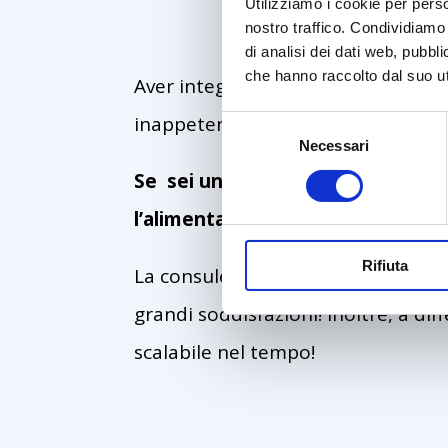
Utilizziamo i cookie per perso
nostro traffico. Condividiamo 
di analisi dei dati web, pubbl
che hanno raccolto dal suo uti
Aver integrato la consulenza alimen
inappetenti, nervosi, infelici.
Selezione
Necessari
del
consenso
Se sei un Educatore Cinfolio, Toe
l’alimentazione e il comportamen
Rifiuta
La consulenza alimentare è un servi
grandi soddisfazioni! Inoltre, a dif
scalabile nel tempo!