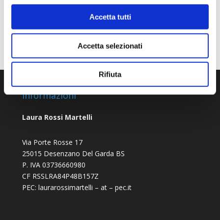
cani
consulenza online
corsi a distanza
dog waling
Accetta tutti
educazione cinofila
incontri a distanzo
incontri online
passeggiate
webinar
Accetta selezionati
Rifiuta
Informazioni
Laura Rossi Martelli
Via Porte Rosse 17
25015 Desenzano Del Garda BS
P. IVA 03736660980
CF RSSLRA84P48B157Z
PEC: laurarossimartelli – at – pec.it