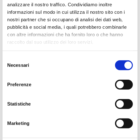
passeggiate
webinar
analizzare il nostro traffico. Condividiamo inoltre
informazioni sul modo in cui utilizza il nostro sito con i
Recent post
nostri partner che si occupano di analisi dei dati web,
pubblicità e social media, i quali potrebbero combinarle
I webinari di aprile: singoli incontri
con altre informazioni che ha fornito loro o che hanno
I webinar di Aprile: percorsi cuccioli, addestramento e
raccolto dal suo utilizzo dei loro servizi.
mindfulness
Appuntamenti di Dog walking!
Selezione
Necessari
del
Recent comment
consenso
Preferenze
CATEGORIES
Attività
(1)
Statistiche
Online
(2)
Senza Categoria
(1)
Marketing
TAGS