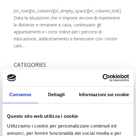
[vc_row][vc_column][vc_empty_space][vc_column_text]
Data la situazione che ci impone ancora di mantenere
le distanze e rimanere a casa, continuano gli
appuntamenti e i corsi online per i percorsi di
educazione, addestramento e benessere con i nostri
cani....
CATEGORIES
Attività
(1)
Online
(2)
Senza Categoria
(1)
Consenso
Dettagli
Informazioni sui cookie
TAGS
Questo sito web utilizza i cookie
cani
consulenza online
corsi a distanza
dog waling
Utilizziamo i cookie per personalizzare contenuti ed
educazione cinofila
incontri a distanzo
incontri online
annunci, per fornire funzionalità dei social media e per